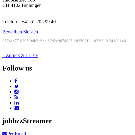
CH-4102 Binningen
Telefon +41 61 205 99 40
Bewerben Sie sich !
9574ed77-0295-9db2-fcbe-67d2e987d085-20250313-102209-0-241891481-
« Zurück zur Liste
Follow us
jobbzzStreamer
Per Email