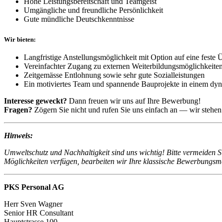
Hohe Leistungsbereitschaft und Teamgeist
Umgängliche und freundliche Persönlichkeit
Gute mündliche Deutschkenntnisse
Wir bieten:
Langfristige Anstellungsmöglichkeit
mit Option auf eine
feste
Vereinfachter Zugang zu externen
Weiterbildungsmöglichkeite
Zeitgemässe Entlohnung
sowie
sehr gute Sozialleistungen
Ein motiviertes Team und spannende Bauprojekte in einem d
Interesse geweckt?
Dann freuen wir uns auf Ihre Bewerbung!
Fragen?
Zögern Sie nicht und rufen Sie uns einfach an — wir stehen
Hinweis:
Umweltschutz und Nachhaltigkeit sind uns wichtig! Bitte vermeiden S
Möglichkeiten verfügen, bearbeiten wir Ihre klassische Bewerbungsmap
PKS Personal AG
Herr Sven Wagner
Senior HR Consultant
Hauptstrasse 100