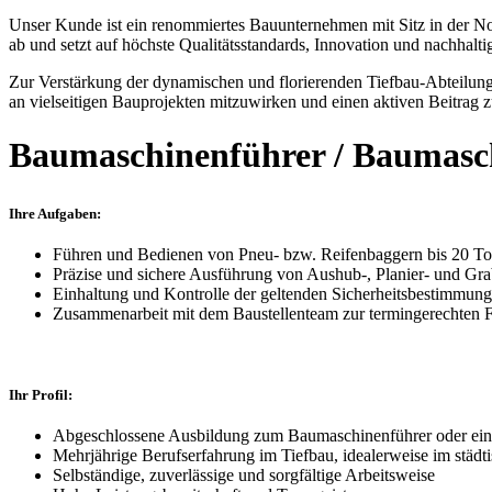
Unser Kunde
ist ein renommiertes Bauunternehmen mit Sitz in der N
ab und setzt auf höchste Qualitätsstandards, Innovation und nachhalt
Zur Verstärkung der dynamischen und florierenden Tiefbau-Abteilung s
an vielseitigen Bauprojekten mitzuwirken und einen aktiven Beitrag 
Baumaschinenführer / Baumaschi
Ihre Aufgaben:
Führen und Bedienen von Pneu- bzw. Reifenbaggern bis 20 T
Präzise und sichere Ausführung von Aushub-, Planier- und Gr
Einhaltung und Kontrolle der geltenden Sicherheitsbestimmun
Zusammenarbeit mit dem Baustellenteam zur termingerechten Fe
Ihr Profil:
Abgeschlossene Ausbildung zum
Baumaschinenführer
oder ein
Mehrjährige Berufserfahrung im Tiefbau, idealerweise im städt
Selbständige, zuverlässige und sorgfältige Arbeitsweise