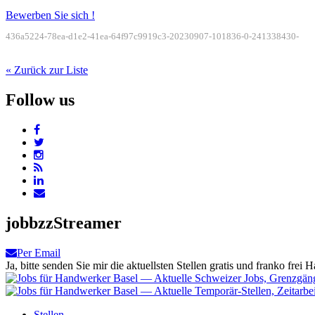
Bewerben Sie sich !
436a5224-78ea-d1e2-41ea-64f97c9919c3-20230907-101836-0-241338430-
« Zurück zur Liste
Follow us
jobbzzStreamer
Per Email
Ja, bitte senden Sie mir die aktuellsten Stellen gratis und franko frei H
Stellen